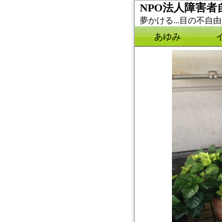
NPO法人障害
夢かける...目の不
あゆみ