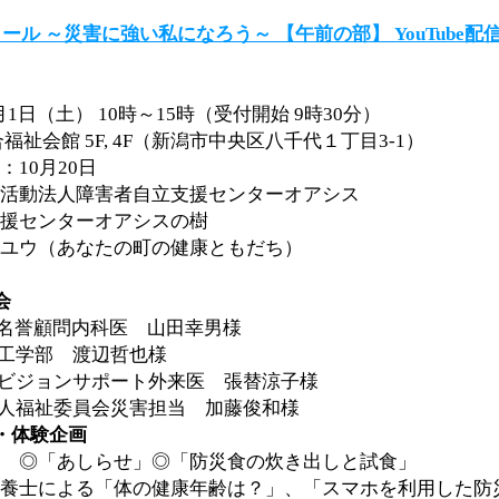
クール ～災害に強い私になろう～ 【午前の部】 YouTube
1月1日（土） 10時～15時（受付開始 9時30分）
福祉会館 5F, 4F（新潟市中央区八千代１丁目3-1）
10月20日
活動法人障害者自立支援センターオアシス
援センターオアシスの樹
ユウ（あなたの町の健康ともだち）
会
ス名誉顧問内科医 山田幸男様
工学部 渡辺哲也様
科ビジョンサポート外来医 張替涼子様
盲人福祉委員会災害担当 加藤俊和様
・体験企画
 ◎「あしらせ」◎「防災食の炊き出しと試食」
養士による「体の健康年齢は？」、「スマホを利用した防