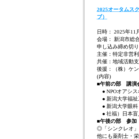
2025オータムス
ブ）
日時： 2025年1
会場： 新潟市総合
申し込み締め切り：
主催：特定非営利
共催：地域活動支
後援：（株）ケン
(内容)
■午前の部 講演
● NPOオアシ
● 新潟大学福祉
● 新潟大学眼
● 社福）日本
■午後の部 参加
◎「シンクレオ」
他にも薬剤士・栄