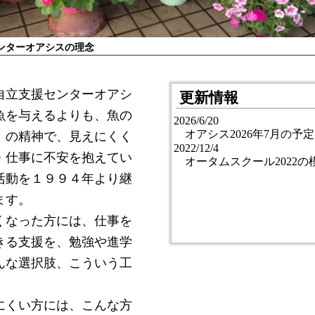
ンターオアシスの理念
自立支援センターオアシ
更新情報
魚を与えるよりも、魚の
2026/6/20
オアシス2026年7月の予
」の精神で、見えにくく
2022/12/4
・仕事に不安を抱えてい
オータムスクール2022の模
活動を１９９４年より継
ます。
くなった方には、仕事を
きる支援を、勉強や進学
んな選択肢、こういう工
にくい方には、こんな方