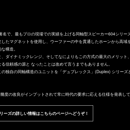
も著名で、最もプロの現場での実績を上げる同軸型スピーカー604シリー
立したマグネットを使用し、ウーファーの中を貫通したホーンから高域
的な構造。
と、ダイナミックレンジ、そしてなによりもこの方式の最大のメリット
なる信頼感の源
と なったことは改めて言うまでもありません。
の独自の同軸構造のユニットを「デュプレックス」(Duplex) シリー
ズは幾度の改良がインプットされて常に時代の要求に応える仕様を発表し
604シリーズの詳しい情報はこちらのページへどうぞ！