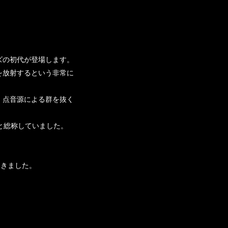
ズの初代が登場します。
を放射するという非常に
、点音源による群を抜く
ズと総称していました。
てきました。