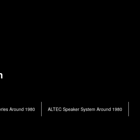
h
ries Around 1980
ALTEC Speaker System Around 1980