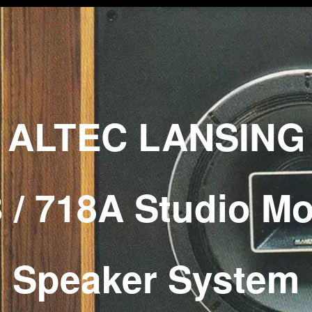
ALTEC LANSING
 / 718A Studio Mo
Speaker System