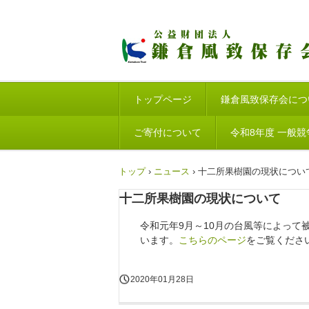
トップページ
鎌倉風致保存会につ
ご寄付について
令和8年度 一般
トップ
›
ニュース
›
十二所果樹園の現状につい
十二所果樹園の現状について
令和元年9月～10月の台風等によって
います。
こちらのページ
をご覧くださ
2020年01月28日