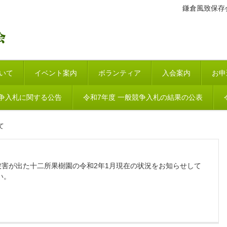
鎌倉風致保存
いて
イベント案内
ボランティア
入会案内
お申
競争入札に関する公告
令和7年度 一般競争入札の結果の公表
て
被害が出た十二所果樹園の令和2年1月現在の状況をお知らせして
い。