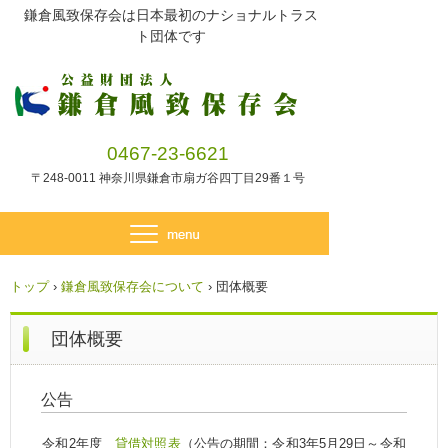
鎌倉風致保存会は日本最初のナショナルトラス
ト団体です
0467-23-6621
〒248-0011 神奈川県鎌倉市扇ガ谷四丁目29番１号
トップ
›
鎌倉風致保存会について
›
団体概要
団体概要
公告
令和2年度
貸借対照表
（公告の期間：令和3年5月29日～令和