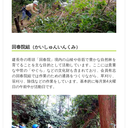
回春院組（かいしゅんいんくみ）
建長寺の塔頭「回春院」境内の山稜や谷筋で豊かな自然林を
育てることを主な目的として活動しています。ここには貴重
な中世の「やぐら」などの文化財も含まれており、会員有志
の回春院組では作業のための通路をつくりながら、草刈り、
笹刈り、除伐などの作業をしています。基本的に毎月第4火曜
日の午前中が活動日です。