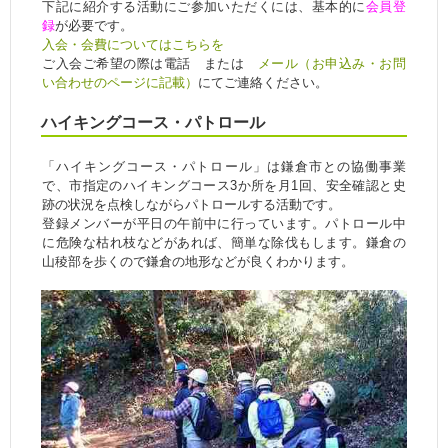
下記に紹介する活動にご参加いただくには、基本的に
会員登
録
が必要です。
入会・会費についてはこちらを
ご入会ご希望の際は電話 または
メール（お申込み・お問
い合わせのページに記載）
にてご連絡ください。
ハイキングコース・パトロール
「ハイキングコース・パトロール」は鎌倉市との協働事業
で、市指定のハイキングコース3か所を月1回、安全確認と史
跡の状況を点検しながらパトロールする活動です。
登録メンバーが平日の午前中に行っています。パトロール中
に危険な枯れ枝などがあれば、簡単な除伐もします。鎌倉の
山稜部を歩くので鎌倉の地形などが良くわかります。